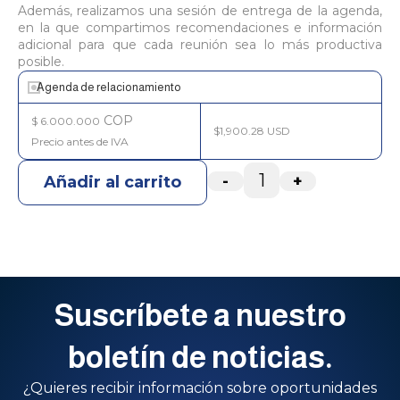
Además, realizamos una sesión de entrega de la agenda,
en la que compartimos recomendaciones e información
adicional para que cada reunión sea lo más productiva
posible.
Agenda de relacionamiento
COP
$
6.000.000
$1,900.28 USD
-
+
Añadir al carrito
Suscríbete a nuestro
boletín de noticias.
¿Quieres recibir información sobre oportunidades