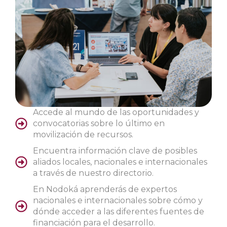
Accede al mundo de las oportunidades y
convocatorias sobre lo último en
movilización de recursos.​
Encuentra información clave de posibles
aliados locales, nacionales e internacionales
a través de nuestro directorio.​
En Nodoká aprenderás de expertos
nacionales e internacionales sobre cómo y
dónde acceder a las diferentes fuentes de
financiación para el desarrollo.