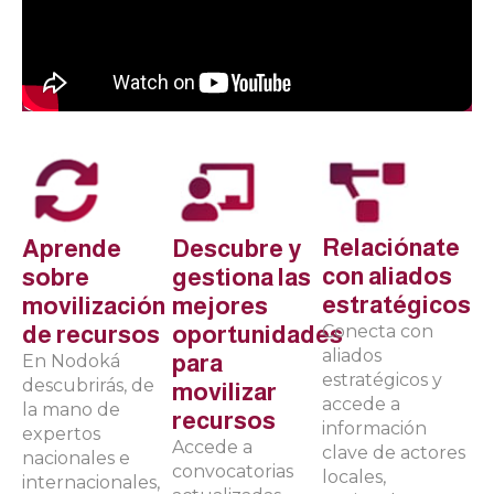
Relaciónate
Aprende
Descubre y
con aliados
sobre
gestiona las
estratégicos
movilización
mejores
de recursos
oportunidades
Conecta con
aliados
para
En Nodoká
estratégicos y
descubrirás, de
movilizar
accede a
la mano de
recursos
información
expertos
Accede a
clave de actores
nacionales e
convocatorias
locales,
internacionales,