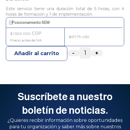
Este servicio tiene una duración total de 5 horas, con 4
horas de formación y 1 de implementación.
Posicionamiento SEM
COP
$
1.500.000
$471.79 USD
-
+
Añadir al carrito
Suscríbete a nuestro
boletín de noticias.
¿Quieres recibir información sobre oportunidades
para tu organización y saber más sobre nuestros