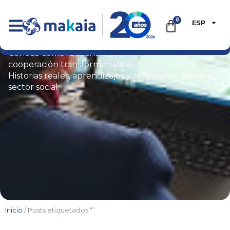
0
ESP
Blog
Conoce cómo la tecnología, la innovación y la
cooperación transforman vidas.
Historias reales, aprendizajes y reflexiones desde el
sector social.
Inicio
/ Posts etiquetados “”