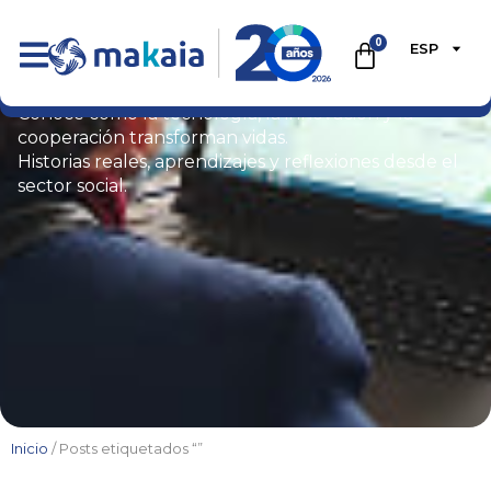
0
ESP
Blog
Conoce cómo la tecnología, la innovación y la
cooperación transforman vidas.
Historias reales, aprendizajes y reflexiones desde el
sector social.
Inicio
/ Posts etiquetados “”