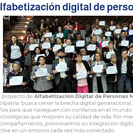
lfabetización digital de per
l proyecto de
Alfabetización Digital de Personas 
olpatria busca cerrar la brecha digital generacion
ños para que naveguen con confianza en el mundo d
ecnológicas que mejoren su calidad de vida. Por me
compañamiento, promovemos su integración digital
ctiva en un entorno cada vez más conectado.