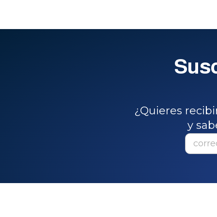
Susc
¿Quieres recib
y sab