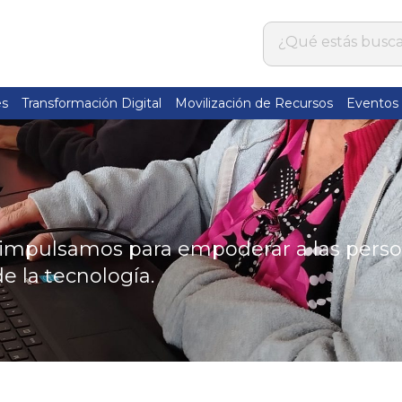
es
Transformación Digital
Movilización de Recursos
Eventos
impulsamos para empoderar a las person
de la tecnología.