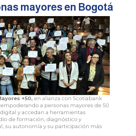
sonas mayores en Bogotá
Mayores +50,
en alianza con Scotiabank
al, empoderando a personas mayores de 50
igital y accedan a herramientas
dio de formación, diagnóstico y
, su autonomía y su participación más