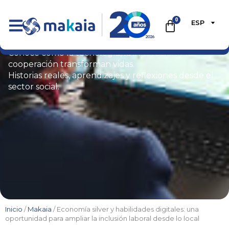
0
ESP
Blog
Conoce cómo la tecnología, la innovación y la
cooperación transforman vidas.
Historias reales, aprendizajes y reflexiones desde el
sector social.
Inicio
/
Makaia
/ Economía silver y habilidades digitales: una
oportunidad para ampliar la inclusión laboral desde lo local