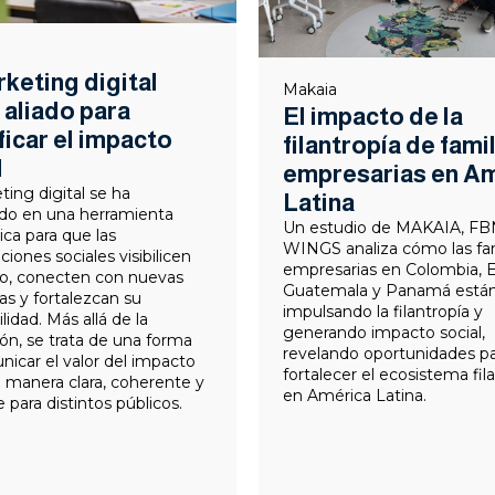
rketing digital
Makaia
aliado para
El impacto de la
ficar el impacto
filantropía de fami
l
empresarias en A
ting digital se ha
Latina
ido en una herramienta
Un estudio de MAKAIA, FB
ica para que las
WINGS analiza cómo las fam
ciones sociales visibilicen
empresarias en Colombia, 
jo, conecten con nuevas
Guatemala y Panamá está
as y fortalezcan su
impulsando la filantropía y
lidad. Más allá de la
generando impacto social,
n, se trata de una forma
revelando oportunidades p
icar el valor del impacto
fortalecer el ecosistema fil
e manera clara, coherente y
en América Latina.
 para distintos públicos.