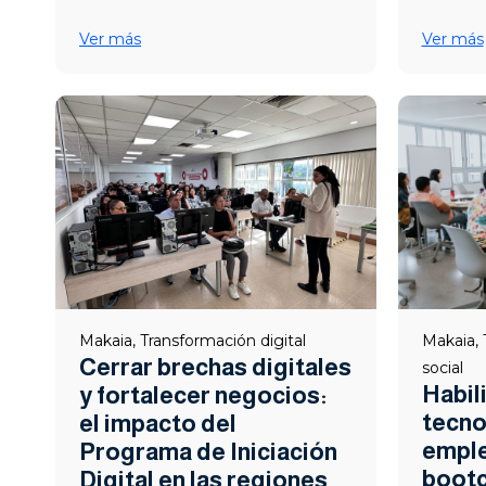
Ver más
Ver más
Makaia
,
Transformación digital
Makaia
,
Cerrar brechas digitales
social
Habil
y fortalecer negocios:
tecno
el impacto del
emple
Programa de Iniciación
boot
Digital en las regiones