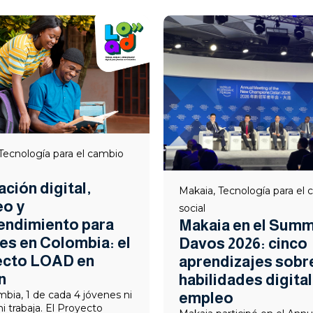
Tecnología para el cambio
ción digital,
Makaia
,
Tecnología para el
o y
social
ndimiento para
Makaia en el Sum
es en Colombia: el
Davos 2026: cinco
ecto LOAD en
aprendizajes sobre
n
habilidades digital
bia, 1 de cada 4 jóvenes ni
empleo
ni trabaja. El Proyecto