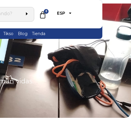
0
ESP
Tikso
Blog
Tienda
rman vidas.