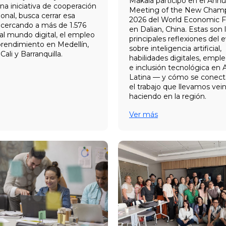
Makaia participó en el Annu
a iniciativa de cooperación
Meeting of the New Cham
ional, busca cerrar esa
2026 del World Economic 
cercando a más de 1.576
en Dalian, China. Estas son 
al mundo digital, el empleo
principales reflexiones del 
rendimiento en Medellín,
sobre inteligencia artificial,
ali y Barranquilla.
habilidades digitales, emple
e inclusión tecnológica en
Latina — y cómo se conect
el trabajo que llevamos vei
haciendo en la región.
Ver más