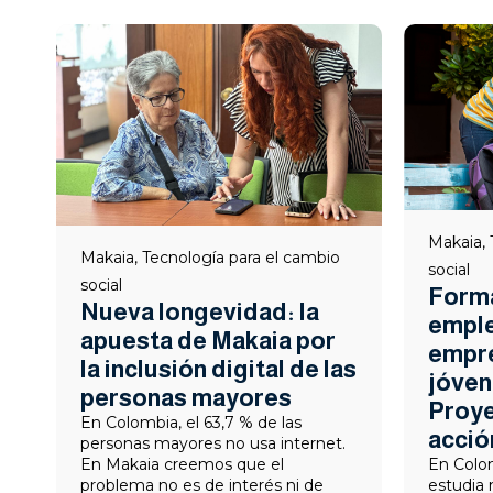
Makaia
,
Makaia
,
Tecnología para el cambio
social
social
Forma
Nueva longevidad: la
emple
apuesta de Makaia por
empre
la inclusión digital de las
jóven
personas mayores
Proy
En Colombia, el 63,7 % de las
acció
personas mayores no usa internet.
En Makaia creemos que el
En Colom
problema no es de interés ni de
estudia 