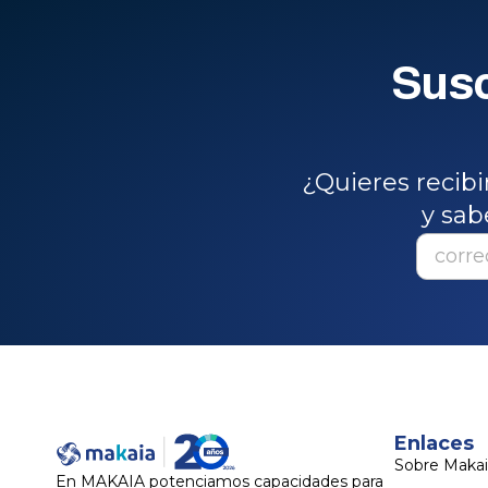
Susc
¿Quieres recib
y sab
Enlaces
Sobre Makai
En MAKAIA potenciamos capacidades para