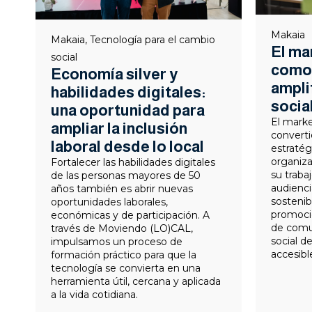
Makaia
Makaia
,
Tecnología para el cambio
El ma
social
como 
Economía silver y
ampli
habilidades digitales:
socia
una oportunidad para
El marke
ampliar la inclusión
convert
laboral desde lo local
estratég
organiza
Fortalecer las habilidades digitales
su traba
de las personas mayores de 50
audienci
años también es abrir nuevas
sostenibi
oportunidades laborales,
promoció
económicas y de participación. A
de comun
través de Moviendo (LO)CAL,
social d
impulsamos un proceso de
accesible
formación práctico para que la
tecnología se convierta en una
herramienta útil, cercana y aplicada
a la vida cotidiana.