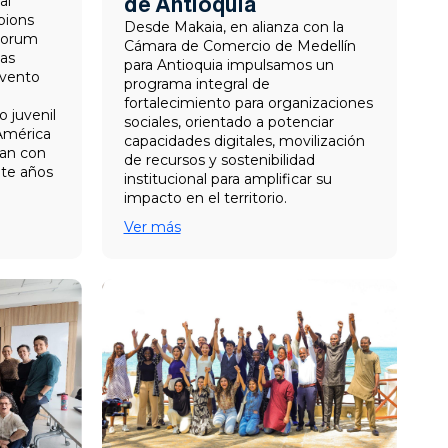
de Antioquia
al
pions
Desde Makaia, en alianza con la
Forum
Cámara de Comercio de Medellín
las
para Antioquia impulsamos un
evento
programa integral de
fortalecimiento para organizaciones
o juvenil
sociales, orientado a potenciar
 América
capacidades digitales, movilización
an con
de recursos y sostenibilidad
nte años
institucional para amplificar su
impacto en el territorio.
Ver más