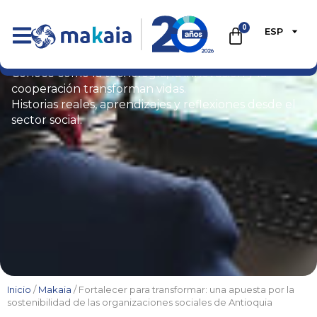
0
ESP
Blog
Conoce cómo la tecnología, la innovación y la
cooperación transforman vidas.
Historias reales, aprendizajes y reflexiones desde el
sector social.
Inicio
/
Makaia
/ Fortalecer para transformar: una apuesta por la
sostenibilidad de las organizaciones sociales de Antioquia