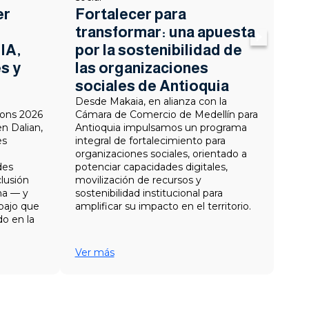
Fortalecer para
er
ha
transformar: una apuesta
op
por la sostenibilidad de
IA,
la
las organizaciones
s y
lo 
sociales de Antioquia
Fort
las
Desde Makaia, en alianza con la
l
tam
Cámara de Comercio de Medellín para
ons 2026
opo
Antioquia impulsamos un programa
n Dalian,
y de
integral de fortalecimiento para
es
Mov
organizaciones sociales, orientado a
proc
potenciar capacidades digitales,
ades
que 
movilización de recursos y
clusión
herr
sostenibilidad institucional para
na — y
la v
amplificar su impacto en el territorio.
bajo que
o en la
Ver más
Ver