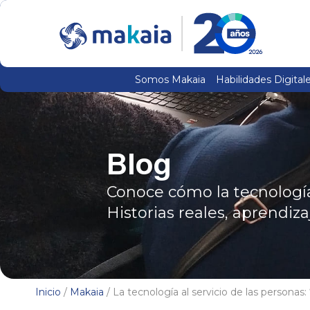
Somos Makaia
Habilidades Digital
Blog
Conoce cómo la tecnología,
Historias reales, aprendiza
Inicio
/
Makaia
/ La tecnología al servicio de las personas