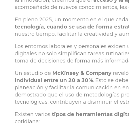
la innovación, creemos que el
acceso y la 
acompañado de nuevos conocimientos, les da
En pleno 2025, un momento en el que cada m
tecnología, cuando se usa de forma estra
nuestro tiempo, facilitar la creatividad y au
Los entornos laborales y personales exigen u
digitales no solo simplifican tareas rutinar
toma de decisiones de forma más informad
Un estudio de
McKinsey & Company
revel
individual entre un 20 a 30%
. Esto se deb
planeación y facilitar la comunicación en e
demostrado que el uso de metodologías pro
tecnológicas, contribuyen a disminuir el est
Existen varios
tipos de herramientas digit
cotidiana: