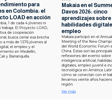
ndimiento para
Makaia en el Summ
s en Colombia: el
Davos 2026: cinco
cto LOAD en acción
aprendizajes sobre 
ia, 1 de cada 4 jóvenes ni
habilidades digitale
i trabaja. El Proyecto LOAD,
empleo
ativa de cooperación
Makaia participó en el Annua
onal, busca cerrar esa brecha
Meeting of the New Champi
o a más de 1.576 jóvenes al
del World Economic Forum e
ital, el empleo y el
China. Estas son las principal
miento en Medellín,
reflexiones del evento sobre
ali y Barranquilla.
inteligencia artificial, habilid
digitales, empleo juvenil e in
tecnológica en América Lati
cómo se conectan con el tra
llevamos veinte años haciend
región.
Ver más