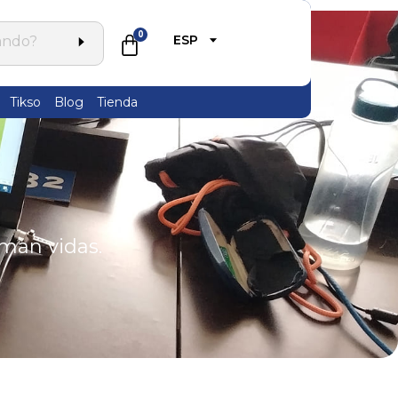
0
ESP
Tikso
Blog
Tienda
rman vidas.