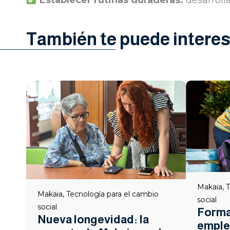
Establecer rutinas duraderas:
desarrolla
También te puede interes
Makaia
,
T
Makaia
,
Tecnología para el cambio
social
social
Formac
Nueva longevidad: la
emple