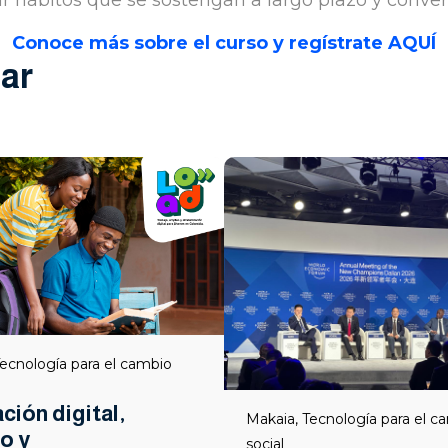
r hábitos que se sostengan a largo plazo y conver
Conoce más sobre el curso y regístrate AQUÍ
ar
ecnología para el cambio
ión digital,
Makaia
,
Tecnología para el c
o y
social