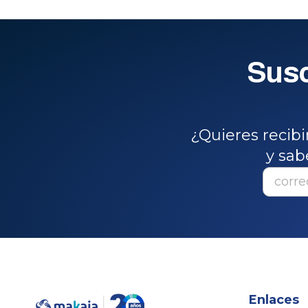
Susc
¿Quieres recib
y sab
Enlaces